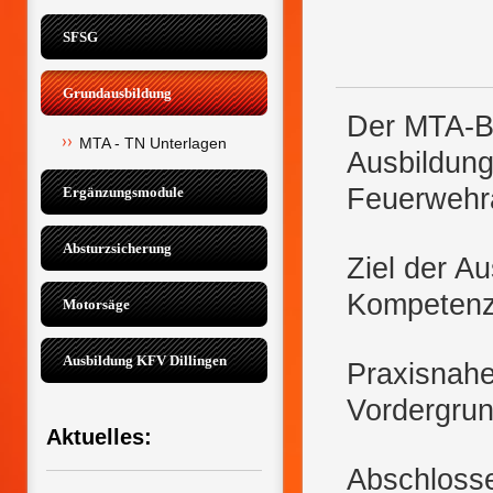
SFSG
Grundausbildung
Der MTA-B
MTA - TN Unterlagen
Ausbildung
Feuerwehra
Ergänzungsmodule
Absturzsicherung
Ziel der A
Kompetenze
Motorsäge
Ausbildung KFV Dillingen
Praxisnahe
Vordergrun
Aktuelles:
Abschlosse