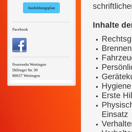
schriftlich
Ausbildungsplan
Inhalte d
Facebook
Rechtsg
Brennen
Fahrzeu
Feuerwehr Wertingen
Persönl
Dillinger Str. 30
Gerätek
86637 Wertingen
Hygiene
Erste Hi
Physisc
Einsatz
Verhalte