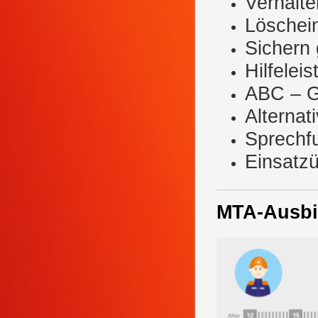
Verhalte
Löschei
Sichern
Hilfelei
ABC – G
Alternat
Sprechf
Einsatz
MTA-Ausbi