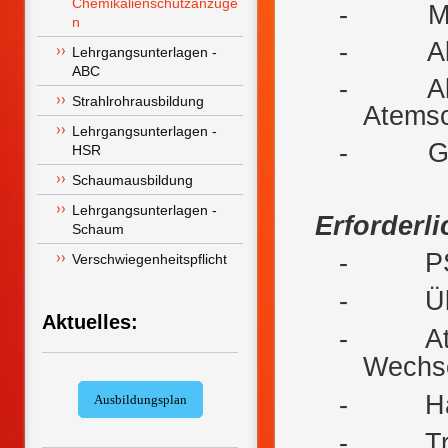
Chemikalienschutzanzüge
-
M
n
-
A
Lehrgangsunterlagen - 
ABC
-
A
Strahlrohrausbildung
Atemsc
Lehrgangsunterlagen - 
-
G
HSR
Schaumausbildung
Lehrgangsunterlagen -  
Erforderl
Schaum
-
P
Verschwiegenheitspflicht
-
Ü
Aktuelles:
-
A
Wechse
-
H
Ausbildungsplan
-
T