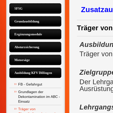
Zusatzaus
SFSG
Grundausbildung
Träger vo
Ergänzungsmodule
Ausbildu
Absturzsicherung
Träger vo
Motorsäge
Zielgrupp
Ausbildung KFV Dillingen
Der Lehrga
FB - Gefahrgut
Ausrüstun
Grundlagen der 
Dekontamination im ABC - 
Einsatz
Lehrgang
Träger von 